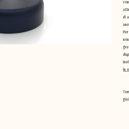
com
att
di 
ane
Per
non
gra
dis
Ino
in 
Tor
gioi