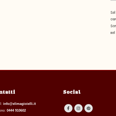
Sul
cer
Scr
nel
ntatti
Social
l:
info@elimagioielli.it
fono:
0444 910602