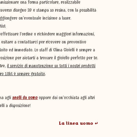
missionare una forma particolare, realizzabile
raverso disegno 3D e stampa su resina, con la possibilità
aggiungere un’eventuale incisione a laser.
tist
 effettuare l’ordine o richiedere maggiori informazioni,
 esitare a contattarci per ricevere un preventivo
tuito ed immediato. Lo staff di Elima Gioielli è sempre a
posizione per aiutarti a trovare il gioiello perfetto per te.
ltre,
il servizio di manutenzione su tutti i nostri prodotti
oro 18kt è sempre gratuito
.
na agli
anelli da uomo
oppure dai un’occhiata agli altri
elli a disposizione!
La linea uomo ↵