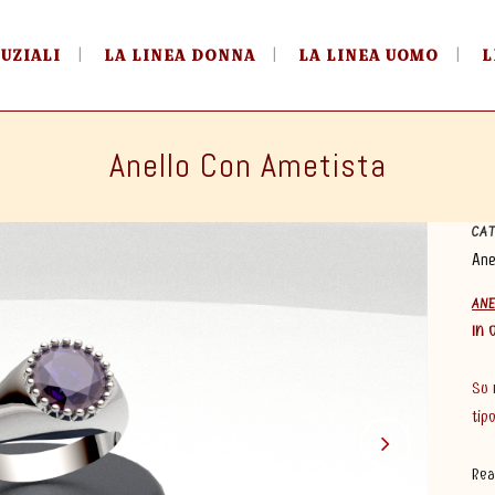
NUZIALI
LA LINEA DONNA
LA LINEA UOMO
L
Anello Con Ametista
CA
Ane
ANE
IN 
Su 
tip
Rea