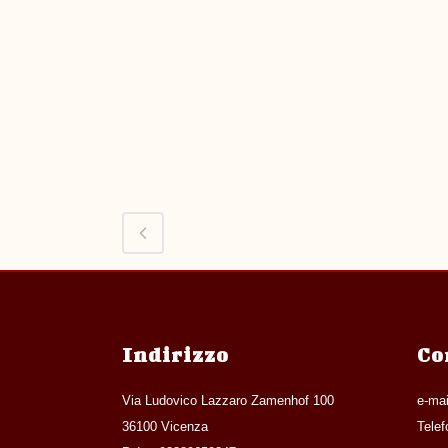
Indirizzo
Co
Via Ludovico Lazzaro Zamenhof 100
e-mai
36100 Vicenza
Tele