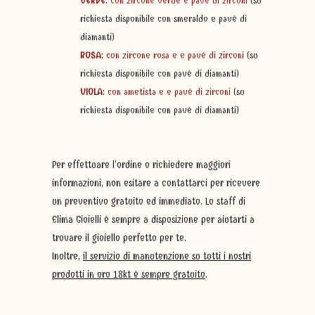
VERDE
:
con zircone verde e pavé di zirconi
(su
richiesta disponibile con smeraldo e pavé di
diamanti)
ROSA
:
con zircone rosa e e pavé di zirconi
(su
richiesta disponibile con pavé di diamanti)
VIOLA
:
con ametista e e pavé di zirconi
(su
richiesta disponibile con pavé di diamanti)
Per effettuare l’ordine o richiedere maggiori
informazioni, non esitare a contattarci per ricevere
un preventivo gratuito ed immediato. Lo staff di
Elima Gioielli è sempre a disposizione per aiutarti a
trovare il gioiello perfetto per te.
Inoltre,
il servizio di manutenzione su tutti i nostri
prodotti in oro 18kt è sempre gratuito
.