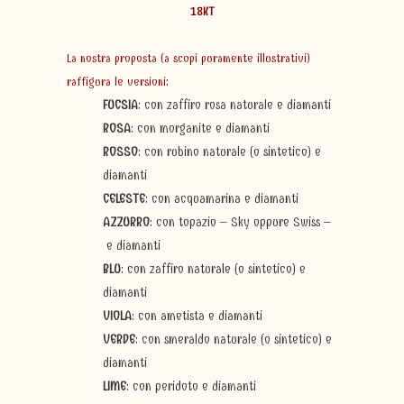
18KT
La nostra proposta (a scopi puramente illustrativi)
raffigura le versioni:
FUCSIA
: con zaffiro rosa naturale e diamanti
ROSA
: con morganite e diamanti
ROSSO
: con rubino naturale (o sintetico) e
diamanti
CELESTE
: con acquamarina e diamanti
AZZURRO
: con topazio – Sky oppure Swiss –
e diamanti
BLU
: con zaffiro naturale (o sintetico) e
diamanti
VIOLA
: con ametista e diamanti
VERDE
: con smeraldo naturale (o sintetico) e
diamanti
LIME
: con peridoto e diamanti