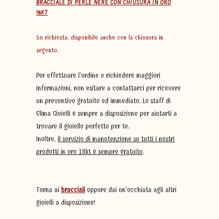
BRACCIALE DI PERLE NERE CON CHIUSURA IN ORO
18KT
Su richiesta, disponibile anche con la chiusura in
argento.
Per effettuare l’ordine o richiedere maggiori
informazioni, non esitare a contattarci per ricevere
un preventivo gratuito ed immediato. Lo staff di
Elima Gioielli è sempre a disposizione per aiutarti a
trovare il gioiello perfetto per te.
Inoltre,
il servizio di manutenzione su tutti i nostri
prodotti in oro 18kt è sempre gratuito
.
Torna ai
bracciali
oppure dai un’occhiata agli altri
gioielli a disposizione!