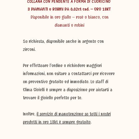
COLLANA CON PENDENTE A FORMA DI CUORICINO
3 DIAMANTI o RUBINI DA 0,02ct cad. – ORO 18KT
Disponibile in oro giallo – rosé o bianco, con
diamanti o rubini
Su richiesta, disponibile anche in argento con
zirconi.
Per effettuare l’ordine o richiedere maggiori
informazioni, non esitare a contattarci per ricevere
un preventivo gratuito ed immediato. Lo staff di
Elima Gioielli è sempre a disposizione per aiutarti a
trovare il gioiello perfetto per te.
Inoltre,
il servizio di manutenzione su tutti i nostri
prodotti in oro 18kt è sempre gratuito
.