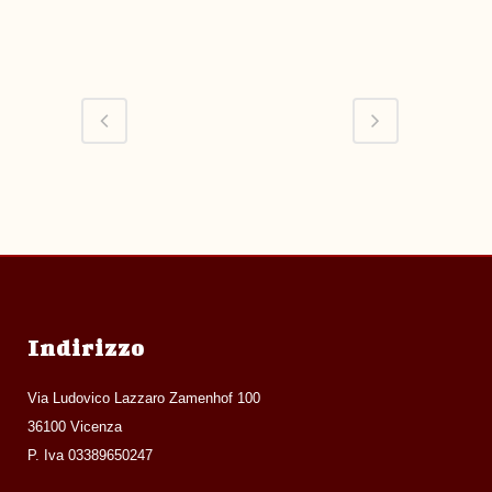
Indirizzo
Via Ludovico Lazzaro Zamenhof 100
36100 Vicenza
P. Iva 03389650247