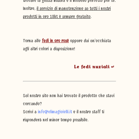
trovare la giusta misura e il modello perfetto per te.
Inoltre,
il servizio di manutenzione su tutti i nostri
prodotti in oro 18kt è sempre gratuito
.
Torna alle
fedi in oro rosé
oppure dai un’occhiata
agli altri colori a disposizione!
Le fedi nuziali ↵
Sul nostro sito non hai trovato il prodotto che stavi
cercando?
Scrivi a
info@elimagioielli.it
e il nostro staff ti
risponderà nel minor tempo possibile.